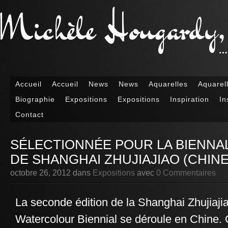
Michèle Hougardy, a
… 
Accueil
Accueil
News
News
Aquarelles
Aquarel
Biographie
Expositions
Expositions
Inspiration
In
Contact
SÉLECTIONNÉE POUR LA BIENNA
DE SHANGHAI ZHUJIAJIAO (CHINE)
octobre 26, 2012
dans
Expositions
avec
0 Commentaires
La seconde édition de la Shanghai Zhujiajia
Watercolour Biennial se déroule en Chine. 