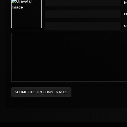
N
E
U