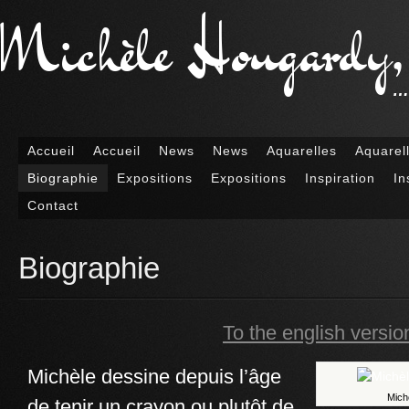
Michèle Hougardy, a
… 
Accueil
Accueil
News
News
Aquarelles
Aquarel
Biographie
Expositions
Expositions
Inspiration
In
Contact
Biographie
To the english versio
Michèle dessine depuis l’âge
Michè
de tenir un crayon ou plutôt de